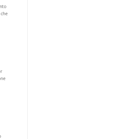
ento
 che
er
one
o